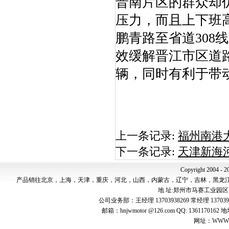
晋南片区的群众却
压力，而且上下班
鹏青路至省道30
效缓解晋江市区道
辆，同时有利于带
上一条记录:
福州南港
下一条记录:
天津新海
Copyright 2004 - 2
产品销往北京，上海，天津，重庆，河北，山西，内蒙古，辽宁，吉林，黑龙
地 址:郑州市马赛工业园区 邮 编:4
公司业务部：王经理 13703938269 常经理 137039
邮箱：hnjwmotor @126.com QQ: 1361
网址：WWW.jw