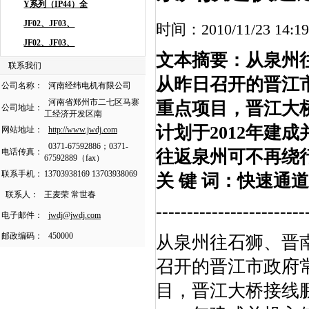
时间：2010/11/23 
文本摘要：从泉州
联系我们
从昨日召开的晋江市
公司名称：
河南经纬电机有限公司
河南省郑州市二七区马寨
重点项目，晋江大
公司地址：
工经济开发区南
计划于2012年建
网站地址：
http://www.jwdj.com
0371-67592886；0371-
电话传真：
往返泉州可不再绕
67592889（fax）
联系手机：
13703938169 13703938069
关 键 词：快速通道
联系人：
王麦荣 常世春
------------------------
电子邮件：
jwdj@jwdj.com
邮政编码：
450000
从泉州往石狮、晋南
召开的晋江市政府常
目，晋江大桥接线