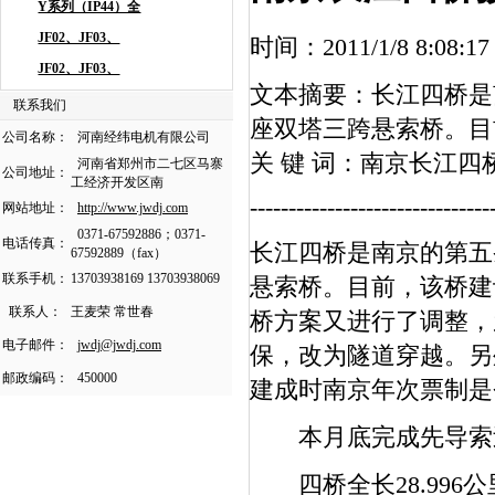
时间：2011/1/8 8:
文本摘要：长江四桥是
联系我们
座双塔三跨悬索桥。目
公司名称：
河南经纬电机有限公司
关 键 词：南京长江四
河南省郑州市二七区马寨
公司地址：
工经济开发区南
-------------------------------
网站地址：
http://www.jwdj.com
0371-67592886；0371-
电话传真：
长江四桥是南京的第五
67592889（fax）
联系手机：
13703938169 13703938069
悬索桥。目前，该桥建
联系人：
王麦荣 常世春
桥方案又进行了调整，
电子邮件：
jwdj@jwdj.com
保，改为隧道穿越。另
邮政编码：
450000
建成时南京年次票制是
本月底完成先导索
四桥全长28.996公