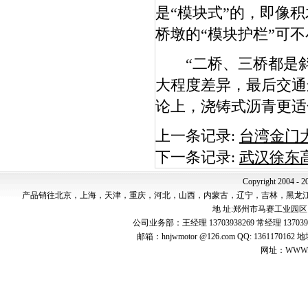
是“模块式”的，即像
桥墩的“模块护栏”可不
“二桥、三桥都是斜
大程度差异，最后交通
论上，浇铸式沥青更适
上一条记录:
台湾金门
下一条记录:
武汉徐东
Copyright 2004 - 2
产品销往北京，上海，天津，重庆，河北，山西，内蒙古，辽宁，吉林，黑龙
地 址:郑州市马赛工业园区 邮 编:4
公司业务部：王经理 13703938269 常经理 137039
邮箱：hnjwmotor @126.com QQ: 1361
网址：WWW.jw