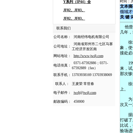
时间：20
文本摘
领域才
关 键 
他曾是
联系我们
几年，
公司名称：
河南经纬电机有限公司
徐斌出
河南省郑州市二七区马寨
公司地址：
象，使
工经济开发区南
接处必
网站地址：
http://www.jwdj.com
0371-67592886；0371-
199
电话传真：
67592889（fax）
来，试
那次惨
联系手机：
13703938169 13703938069
联系人：
王麦荣 常世春
徐斌没
上。
电子邮件：
jwdj@jwdj.com
为了开
邮政编码：
450000
次又一
据此，
打破了
比试，
验场进