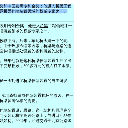
奖和中国发明专利金奖；他进入桥梁工程
际桥梁伸缩装置领域的权威专家之一。
发明专利金奖；他进入
桥梁
工程领域才十
缩装置领域的权威专家之一。
下教鞭下海。后来，车到桥头跳一下的现
。由于热胀冷缩等因素，桥梁与道路的连
面伸缩接缝处设置的各种装置的总称。
利。当年他就把这种桥梁伸缩装置生产了出
变形损毁，300多万元的投入打了水漂。
员一头扎进了桥梁伸缩装置的自主研发
，实地查找造成伸缩装置损坏的原因。在一
桥梁多向位移的需要。
伸缩装置设计思路。这一结构和原理完全
它们安装到杭宁高速公路上，与进口产品作
如初。2004年，经过交通部北京公路试