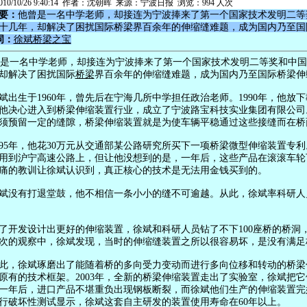
10/10/26 9:40:14 作者：沈朝晖 来源：宁波日报 浏览：994 人次
要：
他曾是一名中学老师，却接连为宁波捧来了第一个国家技术发明二等
十几年，却解决了困扰国际桥梁界百余年的伸缩缝难题，成为国内乃至国
词：
徐斌
桥梁之宝
一名中学老师，却接连为宁波捧来了第一个国家技术发明二等奖和中国
却解决了困扰国际
桥梁
界百余年的伸缩缝难题，成为国内乃至国际桥梁伸
生于1960年，曾先后在宁海几所中学担任政治老师。1990年，他放
他决心进入到桥梁伸缩装置行业，成立了宁波路宝科技实业集团有限公司
须预留一定的缝隙，桥梁伸缩装置就是为使车辆平稳通过这些接缝而在桥
5年，他花30万元从交通部某公路研究所买下一项桥梁微型伸缩装置专
用到沪宁高速公路上，但让他没想到的是，一年后，这些产品在滚滚车轮下
痛的教训让徐斌认识到，真正核心的技术是无法用金钱买到的。
有打退堂鼓，他不相信一条小小的缝不可逾越。从此，徐斌率科研人
发设计出更好的伸缩装置，徐斌和科研人员钻了不下100座桥的桥洞
次的观察中，徐斌发现，当时的伸缩缝装置之所以很容易坏，是没有满足
徐斌琢磨出了能随着桥的多向受力变动而进行多向位移和转动的桥梁
原有的技术框架。2003年，全新的桥梁伸缩装置走出了实验室，徐斌把
一年后，进口产品不堪重负出现钢板断裂，而徐斌他们生产的伸缩装置完好
行破坏性测试显示，徐斌这套自主研发的装置使用寿命在60年以上。