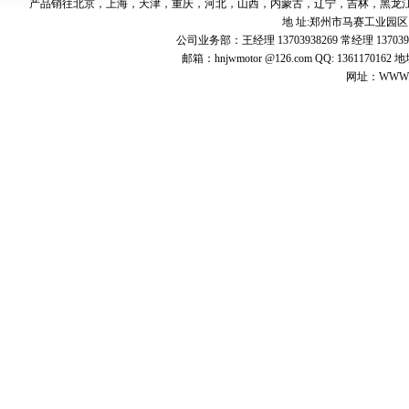
产品销往北京，上海，天津，重庆，河北，山西，内蒙古，辽宁，吉林，黑龙
地 址:郑州市马赛工业园区 邮 编:4
公司业务部：王经理 13703938269 常经理 137039
邮箱：hnjwmotor @126.com QQ: 1361
网址：WWW.jw