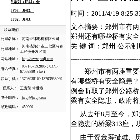
时间：2011/4/19 8
文本摘要：郑州市有两
联系我们
郑州还有哪些桥有安全
公司名称：
河南经纬电机有限公司
关 键 词：郑州 公示制
河南省郑州市二七区马寨
公司地址：
工经济开发区南
-------------------------------
网站地址：
http://www.jwdj.com
0371-67592886；0371-
电话传真：
郑州市有两座重要公
67592889（fax）
联系手机：
13703938169 13703938069
有哪些桥有安全隐患？
联系人：
王麦荣 常世春
例会听取了郑州公路桥
电子邮件：
jwdj@jwdj.com
梁有安全隐患，政府将
邮政编码：
450000
从去年8月至今，郑州
全隐患的桥梁313座，现
由于资金筹措难、历