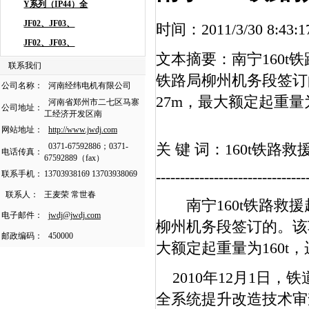
时间：2011/3/30 8
文本摘要：南宁160
联系我们
铁路局柳州机务段签订
公司名称：
河南经纬电机有限公司
27m，最大额定起重量为
河南省郑州市二七区马寨
公司地址：
工经济开发区南
网站地址：
http://www.jwdj.com
关 键 词：160t铁路
0371-67592886；0371-
电话传真：
67592889（fax）
-------------------------------
联系手机：
13703938169 13703938069
联系人：
王麦荣 常世春
南宁160t铁路救援
电子邮件：
jwdj@jwdj.com
柳州机务段签订的。该
邮政编码：
450000
大额定起重量为160t，
2010年12月1日，
全系统提升改造技术审