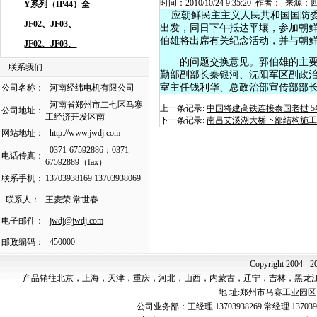
时间：2010/10/24 9:35:20 作者： 
应朝鲜民主主义人民共和国国防委
出发，同日下午抵达平壤，参加朝鲜
伯雄将出席有关纪念活动，并与朝
的问题交换意见。郭伯雄的主要随
联系我们
勤部副部长秦银河、沈阳军区副政
室主任钱利华、总政治部宣传部部
公司名称：
河南经纬电机有限公司
河南省郑州市二七区马寨
上一条记录:
中国将建高铁连接泰国老挝 
公司地址：
工经济开发区南
下一条记录:
南昌艾溪湖大桥下部结构施工
网站地址：
http://www.jwdj.com
0371-67592886；0371-
电话传真：
67592889（fax）
联系手机：
13703938169 13703938069
联系人：
王麦荣 常世春
电子邮件：
jwdj@jwdj.com
邮政编码：
450000
Copyright 2004 - 2
产品销往北京，上海，天津，重庆，河北，山西，内蒙古，辽宁，吉林，黑龙
地 址:郑州市马赛工业园区 邮 编:4
公司业务部：王经理 13703938269 常经理 137039