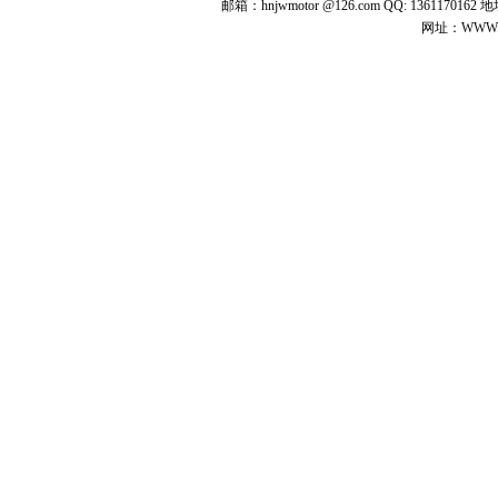
邮箱：hnjwmotor @126.com QQ: 1361
网址：WWW.jw