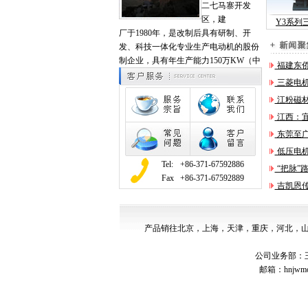
二七马寨开发
区，建
Y3系列
厂于1980年，是改制后具有研制、开
发、科技一体化专业生产电动机的股份
制企业，具有年生产能力150万KW（中
福建东
三菱电机
江粉磁材7
江西：宜
东莞至广
低压电
Tel:
+86-371-67592886
“把脉”
Fax
+86-371-67592889
吉凯恩
产品销往北京，上海，天津，重庆，河北，
公司业务部：王经理
邮箱：hnjwm