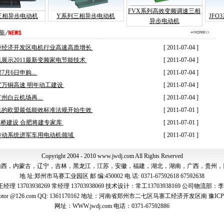
FVX系列高效变频调速三相
三相异步电动机
Y系列三相异步电动机
JF
异步电动机
侨经济开发区电机行业高速高质增长
[ 2011-07-04 ]
展示2011最新变频家电节能技术
[ 2011-07-04 ]
月6日申购...
[ 2011-07-04 ]
万铜高速 明年动工建设
[ 2011-07-04 ]
州白云机场再...
[ 2011-07-04 ]
机的欧盟最低能效标准法规开始生效
[ 2011-07-01 ]
路桥建设 合肥将建专家库
[ 2011-07-01 ]
传动系统进军车用电动机领域
[ 2011-07-01 ]
Copyright 2004 - 2010 www.jwdj.com All Rights Reserved
山西，内蒙古，辽宁，吉林，黑龙江，江苏，安徽，福建，湖北，湖南，广西，贵州，
地 址:郑州市马赛工业园区 邮 编:450002 电 话: 0371-67592618 67592638
 13703938269 常经理 13703938069 技术设计：常工13703938169 公司物流部：李伟1
otor @126.com QQ: 1361170162 地址：河南省郑州市二七区马寨工经济开发区南 豫ICP备
网址：WWW.jwdj.com 电话：0371-67592886